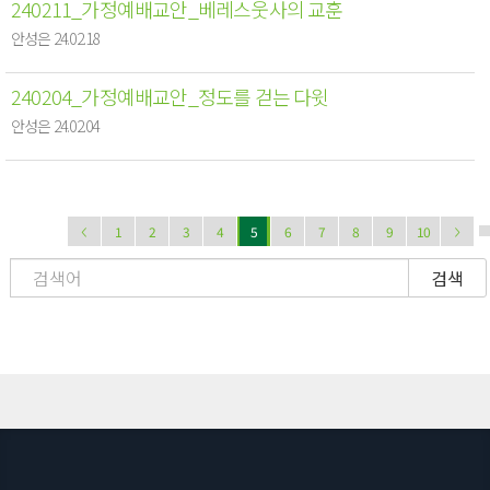
240211_가정예배교안_베레스웃사의 교훈
안성은 24.02.18
240204_가정예배교안_정도를 걷는 다윗
안성은 24.02.04
1
2
3
4
5
6
7
8
9
10
검색