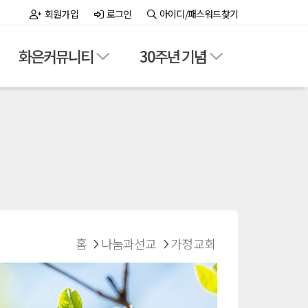
회원가입
로그인
아이디/패스워드찾기
화은커뮤니티
30주년 기념
홈
나눔과선교
가정교회