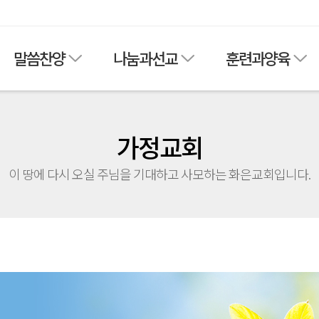
말씀찬양
나눔과선교
훈련과양육
가정교회
이 땅에 다시 오실 주님을 기대하고 사모하는 화은교회입니다.