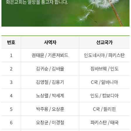
화은교회는 열방을 품고자 합니다.
번호
사역자
선교국가
1
권태윤 / 기른져뵈드
인도네시아 / 파키스탄
2
김귀순 / 김바울
짐바브웨 / 인도
3
김영철 / 김용기
C국 / 알바니아
4
노상렬 / 박세계
인도 / 캄보디아
5
박주용 / 오상훈
C국 / 필리핀
6
오창균 / 이경철
파키스탄 / 태국