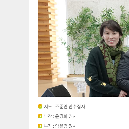
지도 : 조준연 안수집사
부장 : 윤경희 권사
부감 : 양은경 권사