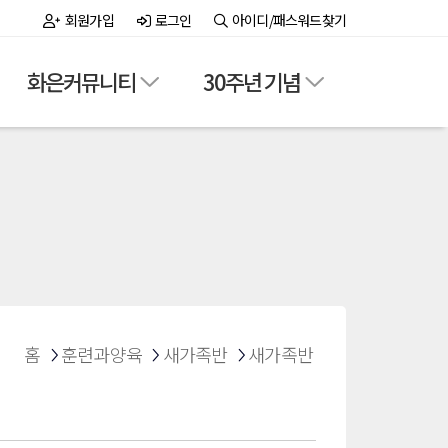
회원가입
로그인
아이디/패스워드찾기
화은커뮤니티
30주년 기념
홈
훈련과양육
새가족반
새가족반